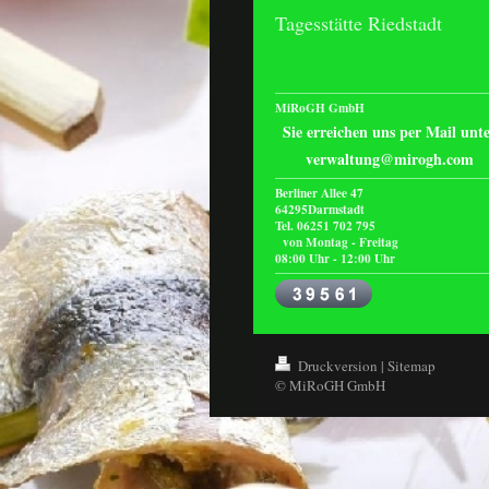
Tagesstätte Riedstadt
MiRoGH GmbH
Sie erreichen uns per Mail unt
verwaltung@mirogh.com
Berliner Allee 47
64295Darmstad
Tel. 06251 702 7
von Montag - Freitag
08:00 Uhr - 12:00 Uhr
Druckversion
|
Sitemap
© MiRoGH GmbH