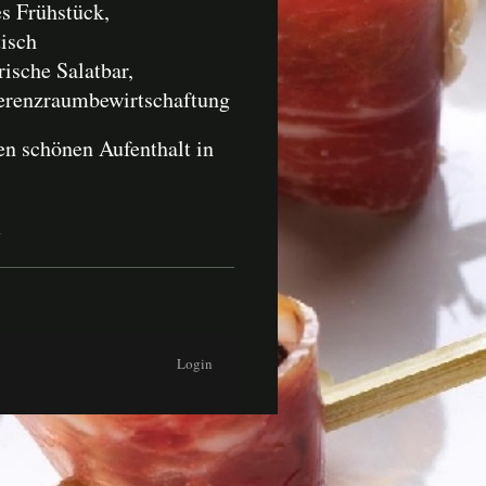
s Frühstück,
tisch
frische Salatbar,
ferenzraumbewirtschaftung
en schönen Aufenthalt in
m
Login