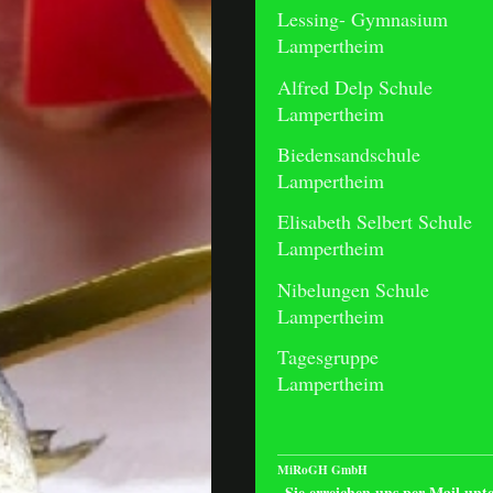
Lessing- Gymnasium
Lampertheim
Alfred Delp Schule
Lampertheim
Biedensandschule
Lampertheim
Elisabeth Selbert Schule
Lampertheim
Nibelungen Schule
Lampertheim
Tagesgruppe
Lampertheim
MiRoGH GmbH
Sie erreichen uns per Mail unt